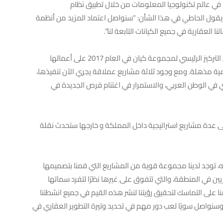
2، دخلت المجموعة أيضًا في عالم تكنولوجيا المعلومات من خلال تطبيق نظام
اينامك” Microsoft Dynamics الجديد. ويقول الحاطي في هذا الشأن: “سنواصل اعتماد المزيد من أنظمة
وكما كان عليه الحال إلى حد كبير في العام 2016، سيبقى التركيز الرئيسي لمجموعة كيان في العام 2017 على أعمالها
عية مذهلة. ومع وجود ثلاثة مشاريع عملاقة يجري الآن تنفيذها،
في الوطن العربي، والاستمرار في اغتنام فرص الجديدة في
 قائمة مشاريعها الجديدة البارزة للعام 2017، على عدة مشاريع استراتيجية داخل المملكة و خارجها ستحدث نقلة
حديثه بالقول: “مع اقتراب 2016 من نهايته، توجد لدينا مجموعة قوية من المشاريع التي قمنا بتصميمها
اريين في المنطقة، والتي تتفوق على غيرها نظرًا لتفرد سماتها
صنا على التماسك لتحقيق رؤيتنا لنشر هذه القيم في جميع انشطتنا
 وسنواصل سويًا لعب دور مهم في تحديد وتيرة التطوير العقاري في