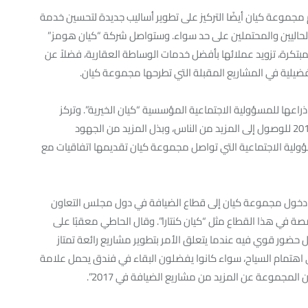
م مجموعة كيان أيضًا التركيز على تطوير أساليب جديدة لتحسين خدمة
 الحاليين والمحتملين على حد سواء. وستواصل شركة “كيان هومز”
بتكرة، تزويد عملائها بأفضل خدمات الوساطة العقارية، فضلاً عن
يلية في المشاريع المقبلة التي تطرحها مجموعة كيان.
عها للمسؤولية الاجتماعية المؤسسية “كيان الخيرية”. وتركز
المنظمة على مواصلة الجهود التي أطلقتها في العام 2016 للوصول إلى المزيد من الناس، وبذل المزيد من الجهود
ة الاجتماعية التي تواصل مجموعة كيان تقديمها اتفاقيات مع
كان من بين جوانب التوسع الاستراتيجي في العام 2016 دخول مجموعة كيان إلى قطاع الضيافة في دول مجلس التعاون
ة في هذا القطاع مثل “كيان كنتارا”. وقال الحاطي معقبًا على
ل حضور قوي فيه عندما يتعلق الأمر بتطوير مشاريع رائعة تمتاز
على اهتمام السياح، سواء كانوا يفضلون البقاء في فندق يحمل علامة
 المجموعة عن المزيد من مشاريع الضيافة في 2017”.