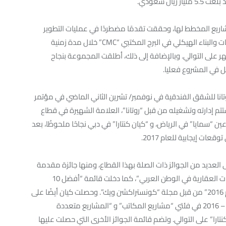
زيز مكانتها مع المشاريع المخطط لها، وحققت تقدمًا مضطردًا في عمليات التطوير
والمبيعات؛ ففي الرياض، تم الانتهاء من مرحلتي الاساسات والبناء الهيكلي في البرج المكتبي “CMC” خلال مدة زمنية
ر على التوالي. وبالإضافة إلى ذلك، أطلقت المجموعة بنجاح
ل في المشروع فعليا.
نا للشقق الفندقية في نوفمبر/ تشرين الثاني الماضي في مؤتمر
م إدارته وتشغيله من قبل “روتانا”، العلامة الشهيرة في قطاع
“سمايا” في الرياض، و “كيان كنتارا” في دبي نجاحًا ملحوظًا، بعد
العديد من الجوائز ذات الصلة بهذا القطاع، ومنها جائزة مقدمة
من مجلة فوربس الشرق الأوسط عن فئة “أفضل الشركات العقارية في الوطن العربي”، كما دخلت قائمة “أفضل 10
مطورين عقاريين في دول مجلس التعاون الخليجي للعام 2016” من قبل مجلة “كونستراكشن ويك”. وحصلت كيان أيضًا على
المركز الأول في حفل توزيع جوائز العقارات العربية 2015 – 2016 في فئتي “مشاريع المكاتب” و “المشاريع متعددة
تارا” على التوالي. وتضم قائمة الجوائز الأخرى التي حصلت عليها