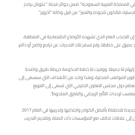
ا في المملكة العربية السعودية” ضمن جوائز مجلة “غلوبال براندز
“ماجستيك فالكون للجودة والتميز” من قبل وكالة “آذرويز”
ن التذبذب العام الذي تشهده الأوضاع الاقتصادية في المنطقة،
أو عميق على خططنا. ولم تسفر تلك التحديات عن تراجع واضح أو دائم،
: “لقد كانت “رؤية المملكة 2030″ مصدر إلهام لنا جميعًا. ووفرت لنا خطط الحكومة خريطة طريق واضحة
نها تطوير المواهب المحلية، وهذا واحد من الأهداف التي سنسعى إلى
طبق هذا الأمر على معظم دول مجلس التعاون الخليجي التي تسعى إلى التنويع
سب لإحداث التأثير الإيجابي والفارق الملحوظ”.
ولمعالجة هذه الجوانب، تضع مجموعة كيان استراتيجية جديدة للاحتفاظ بأفضل الكوادر واجتذابها وتدريبها في العام 2017
ل إلى علاقات تحالف مع المؤسسات ذات الصلة، وتقديم التدريب