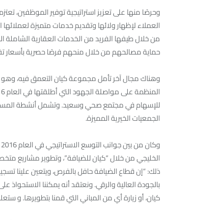
وحرصًا منها على تعزيز استراتيجية توفير الموظفين، تعتز
العملاء لإظهار ولائها وتقديم خدمات متميزة لعملائها
من خلال طيفها الفريد من الخدمات العقارية الشاملة الم
حماية مصالحهم من خلال منحهم فرصًا حصرية بأسعار تفض
وهناك مجال آخر تأمل مجموعة كيان التعمق فيه، وهو ذرا
للإسهام في مجتمع صحي وسعيد. وتشمل أنشطة المسؤولي
الجمعيات الخيرية المميزة.
و
الخليجي من خلال “كيان للضيافة”، وتطوير مشاريع متخصص
ذلك: “إن قطاع الضيافة حافل بالفرص، ويتعين علينا تسجي
بالجودة العالية والرقي. ونعتقد أنه يمكننا الاستحواذ 
كيان، أو زيارة أي من المباني التي قمنا بتطويرها. و ستعلن