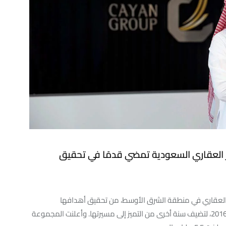
 العقاري السعودية تمضي قدمًا في تحقيق
 العقاري في منطقة الشرق الأوسط، من تحقيق أهدافها
الاستراتيجية، وتجاوز العديد من أهدافها التكتيكية للعام 2016، لتضيف سنة أخرى من التميز إلى مسيرتها. وأعلنت المجموعة