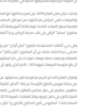
أن القيمة الإجمالية لمشاريعها الحالية في العام 2016 قد بلغت 5.5 مليار ريال سعودي.
تمكنت كيان خلال العام 2016، من تع
قياسية تسبق الموعد المحدد لهما بثلاثة أشهر وستة أشه
مشروع “سمايا” الراقي في قلب مدينة الرياض، و بدأ العم
وفي دبي، أطلقت المجموعة مشروع “كيان أرجان” من روتا
صحفي، تم الكشف خلاله عن أن المشروع “كيان كنتارا” ستت
الضيافة. وحققت حملة مبيعات الوحدات في كلا المشروعين 
أن بلغ متوسط المبيعات فيهما 50٪، الأمر الذي يقود إلى توقعات إيجابية للعام 2017.
وطوال العام ذاته، تم تكريم مجموعة كيان بحصولها على 
الاستخدامات” لمشروعي البرج المكتبي التجاري و “كيان كن