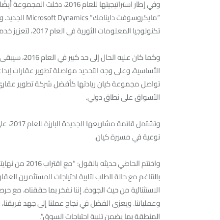
وفي إطار استراتيجيتها للعام 016
“مايكروسوفت د
تكنولوجيا المعلومات الثورية في العام 2017، لتعزيز خدماتنا العقارية في جميع الكيانات التابعة لنا”.
الأساسية، وعلى وجه التحديد مواصلة تطوير عقارات إبدا
تواصل مجموعة كيان ريادتها كأفضل شركة تطوير عقاري 
الأسواق على نطاق دولي.
وتشتمل
نوعية في مسيرة كيان.
واختتم الحاطي 
بالتناغم مع حالة الطلب لتلبية احتياجات المستثمرين العق
الاستثنائية من حيث الجودة. إننا نفخر بما حققناه، مع حر
وعملياتنا. ويعزى الفضل في نجاح عملنا إلى جهد فريقنا،
المنطقة بما يضمن تلبية احتياجات السوق”.