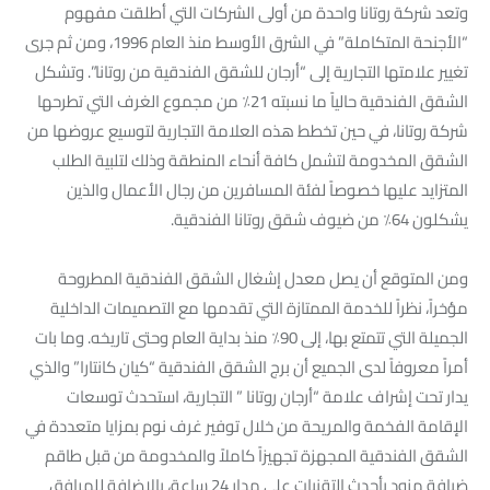
وتعد شركة روتانا واحدة من أولى الشركات التي أطلقت مفهوم
“الأجنحة المتكاملة” في الشرق الأوسط منذ العام 1996، ومن ثم جرى
تغيير علامتها التجارية إلى “أرجان للشقق الفندقية من روتانا”. وتشكل
الشقق الفندقية حالياً ما نسبته 21٪ من مجموع الغرف التي تطرحها
شركة روتانا، في حين تخطط هذه العلامة التجارية لتوسيع عروضها من
الشقق المخدومة لتشمل كافة أنحاء المنطقة وذلك لتلبية الطلب
المتزايد عليها خصوصاً لفئة المسافرين من رجال الأعمال والذين
يشكلون 64٪ من ضيوف شقق روتانا الفندقية.
ومن المتوقع أن يصل معدل إشغال الشقق الفندقية المطروحة
مؤخراً، نظراً للخدمة الممتازة التي تقدمها مع التصميمات الداخلية
الجميلة التي تتمتع بها، إلى 90٪ منذ بداية العام وحتى تاريخه. وما بات
أمراً معروفاً لدى الجميع أن برج الشقق الفندقية “كيان كانتارا” والذي
يدار تحت إشراف علامة “أرجان روتانا ” التجارية، استحدث توسعات
الإقامة الفخمة والمريحة من خلال توفير غرف نوم بمزايا متعددة في
الشقق الفندقية المجهزة تجهيزاً كاملاً والمخدومة من قبل طاقم
ضيافة مزود بأحدث التقنيات على مدار 24 ساعة، بالإضافة للمرافق