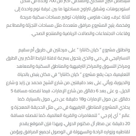
سيتضمن البرج السكني والفندقي أكثر من 700 وحدة في شكل
استوديوهات، وشقق تتراوح مساحتها ما بين غرفة نوم واحدة إلى
ثلاثة غرف، وبنت هاوس. ولغايات توفير مساحات سكنية مريحة
وفخمة، يتيح المشروع مرافق متعددة مثل مساحات التجزئة والمطاعم
وقاعات الاجتماعات والصالات الرياضية والمنتجع الصحي.
وانطلق مشروع ” كيان كانتارا ” على مرحلتين في طريق أم سقيم
الاستراتيجي في دبي والذي يتحول بسرعة لافتة للرابط الأكبر بين الطرق
ومراكز التسوق والمراكز الترفيهية والمناطق السكنية والمعاهد
التعليمية، حيث يقع مشروع ” كيان كانتارا” في مكان ينبض بالحياة
والحيوية، ويأتي على بعد دقيقتين من شارع الشيخ محمد بن زايد و شارع
الخيل ، و على بعد 6 دقائق من شارع الإمارات. فيما تفصله مسافة 5
دقائق عن مول الإمارات و18 دقيقة عن دبي مول بالسيارة. كما
يحاذي المشروع المناطق الترفيهية في دبي مثل الحديقة المعجزة و
عالم ” آي إم جي ” للمغامرات والقرية العالمية، كما تفصله مسافة
20 دقيقة عن مطار آل مكتوم الدولي، وبهذا فإن الموقع يقدم
لقاطنيه وزواره الراحة والسهولة في الوصول لجميع المرافق ويؤمن