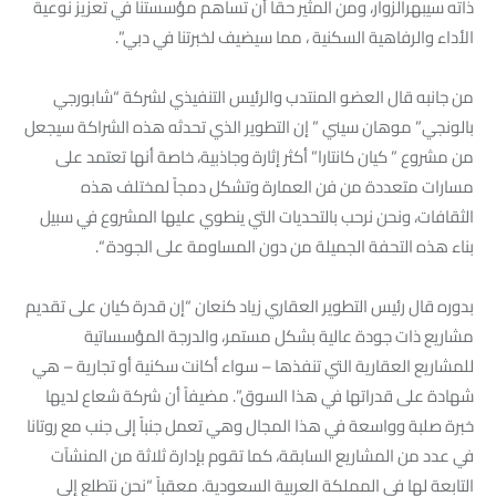
ذاته سيبهرالزوار، ومن المثير حقاً أن تساهم مؤسستنا في تعزيز نوعية
الأداء والرفاهية السكنية ، مما سيضيف لخبرتنا في دبي”.
من جانبه قال العضو المنتدب والرئيس التنفيذي لشركة “شابورجي
بالونجي” موهان سيني ” إن التطوير الذي تحدثه هذه الشراكة سيجعل
من مشروع ” كيان كانتارا” أكثر إثارة وجاذبية، خاصة أنها تعتمد على
مسارات متعددة من فن العمارة وتشكل دمجاً لمختلف هذه
الثقافات، ونحن نرحب بالتحديات التي ينطوي عليها المشروع في سبيل
بناء هذه التحفة الجميلة من دون المساومة على الجودة “.
بدوره قال رئيس التطوير العقاري زياد كنعان “إن قدرة كيان على تقديم
مشاريع ذات جودة عالية بشكل مستمر، والدرجة المؤسساتية
للمشاريع العقارية التي تنفذها – سواء أكانت سكنية أو تجارية – هي
شهادة على قدراتها في هذا السوق”. مضيفاً أن شركة شعاع لديها
خبرة صلبة وواسعة في هذا المجال وهي تعمل جنباً إلى جنب مع روتانا
في عدد من المشاريع السابقة، كما تقوم بإدارة ثلاثة من المنشآت
التابعة لها في المملكة العربية السعودية. معقباً “نحن نتطلع إلى