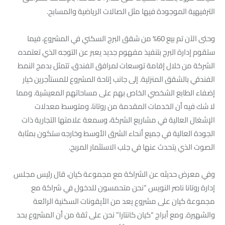
الترفيهية الموجودة فيها مثل الصالات الرياضية والمسابح.
وحتى الآن تم بيع 60% من شقق البرج السكني في المشروع، فيما
ستقوم إدارة البرج بتنفيذ مفهوم جديد يعبر عن التوجه الذي تعتمده
الشركة من خلال إقامة توسعات لمرافق الفندق، تتمثل بدمج النمط
الفندقي بالشقق المنزلية. إلى جانب إتاحة المشروع للمستأجرين خيار
إضفاء الطابع الشخصي الخاص بهم على مساحاتهم المعيشية. ومما
لا شك فيه أن الخدمات المقدمة من روتانا، ومتوسط معدلات
الإشغال العالية في مشاريع الشركة، وسمعة علامتها التجارية ذات
الجودة العالية في جميع أنحاء الشرق الأوسط وخارجه ستكون بمثابة
الصوت الذي يتحدث عنها في جلب الاستثمار المربح.
وفي معرض حديثه عن الشراكة مع مجموعة كيان، قال رئيس مجلس
إدارة روتانا ناصر النويس “نحن متحمسون للدخول في شراكة مع
مجموعة كيان على مشروع يعد من الأيقونات السكنية الرائعة
والشهيرة. ومع أبراج “كيان كانتارا” نحن على ثقة من أن المشروع بحد