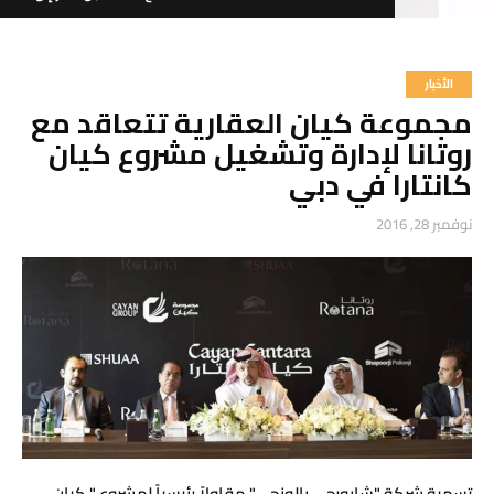
الأخبار
مجموعة كيان العقارية تتعاقد مع
6611 000 92 966+
روتانا لإدارة وتشغيل مشروع كيان
كانتارا في دبي
نوفمبر 28, 2016
تسمية شركة "شابورجي بالونجي" مقاولاً رئيسياً لمشروع " كيان