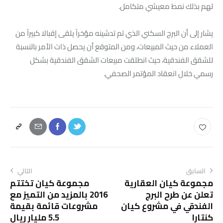
لهم بذلك نمط معيشي متكامل.
يشار إلى أن البرج السكني الذي تم تدشينه مؤخراً يلقى إقبالا كبيراً من
العملاء من حيث المبيعات، ومن المتوقع أن يحصل ذات الأمر بالنسبة
للشقق الفندقية، حيث انطلقت مبيعات الشقق الفندقية بشكل
رسمي خلال انعقاد المؤتمر الصحفي.
السابق
التالي
مجموعة كيان العقارية
مجموعة كيان تختتم
تعلن عن طرح البرج
2016 بالمزيد من التميز مع
الفندقي في مشروع كيان
مشروعات قائمة بقيمة
كنتارا
5.5 مليار ريال