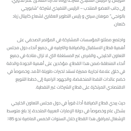
النويس، و الرئيس التنفيذي لشركة روتانا لادارة الفنادق عمر قدوري،
إلى جانب العضو المنتدب – الرئيس التنفيذي لشركة “شابورجي
بالونجي” موهان سيني و رئيس التطوير العقاري لشعاع كابيتال زياد
كنعان.
واجتمع ممثلو المؤسسات المشاركة في المؤتمر الصحفي على
أهمية قطاع الاستقبال والضيافة والترفيه في جميع أنحاء دول مجلس
التعاون الخليجي، والفرص غير المستغلة التي لا تزال متاحة في جميع
أنحاء المنطقة ضمن هذا القطاع، مؤكدين على أهمية الجودة والدقة
في خلق علامة تجارية مميزة تستند لخبرات طويلة الأمد، وخصوصاً في
خضم عائدات النفط المنخفضة، والجهود الرامية إلى خطط التنويع
الاقتصادي المرتكزة على قطاع الشركات غير النفطية.
حيث يبدي قطاع الضيافة أداءً قوياً في دول مجلس التعاون الخليجي
بشكل عام وخصوصاً في دولة الإمارات العربية المتحدة، إذ بلغ متوسط
الإشغال لمرافق هذا القطاع خلال السنوات الخمس الماضية نحو 85٪