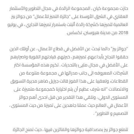
حازت مجموعة كيان ، المجموعة الرائدة في مجال التطوير والأستثمار
العقاري في الشرق الأوسط على “جائزة التميز للأعمال” من جوائز بيز
العالمية لتميزها كشركة رائدة أثبتت باستمرار تميزها التجاري ، في يوليو
2018 من مدينة هيوستن، تكساس.
“جوائز بيز” دائما تبحث عن الأفضل في قطاع الأعمال ، عن أولئك الذين
حققوا النجاح بأبداعهم، تميزهم ، خبرتهم، قيادتهم القوية واصرارهم
على الأفضل في مجال مليئ بالتحديات . تكرم هذه المؤسسة اكتر
الشركات المعروفه الى جانب مدرائها في مجموعة متنوعة من
القطاعات، وتعقيبا على هذا الفوز قالت جيزيل ضاهر مديرة التسويق
والاتصالات “انه شرف عظيم أن يتم اختيارنا كمجموعة متميزة على
المستوى الدولي ، وتلقي هذا التقدير من قبل احدى أهم جوائز
الأعمال في العالم حيث عملنا جاهدين على تميزنا من حيت المستوى ،
التصميم و التطوير” .
تتمتع جوائز بيز بمصداقية جوائزها والفائزين فيها ، حيث تمنح الجائزة