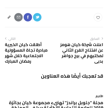
السابق
التالي
اعلنت شركة كيان هومز
أطلقت كيان الخيرية
عن افتتاح الفرع الثاني
مبادرة تجاة المسؤولية
لمكتبهم في برج جواهر
الاجتماعية خلال شهر
بدبي
رمضان المبارك
قد تعجبك أيضًا هذه العناوين
الأخبار
مجلة “جلوبل براندز” تهنىء مجموعة كيان بجائزة
2019 للعلامة التجارية الأكثر تقديرا في المملكة