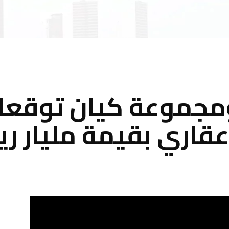
مجموعة كيان توقعان
قاري بقيمة مليار ري