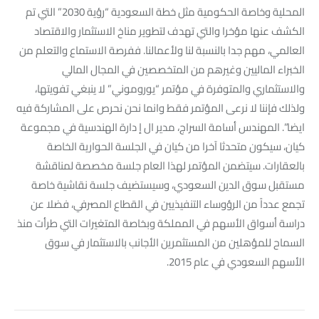
المحلية وخاصة الحكومية مثل خطة السعودية “رؤية 2030” التي تم
الكشف عنها مؤخرا والتي تهدف لتطوير مناخ الاستثمار والاقتصاد
العالمي، مهم جدا بالنسبة لنا ولأعمالنا. ففرصة الاستماع والتعلم من
الخبراء الماليين وغيرهم من المتخصصين في المجال المالي
والاستثماري والمتوفرة في مؤتمر “يوروموني” لا ينبغي تفويتها،
ولذلك فإننا لا نرعى المؤتمر فقط وانما نحن نحرص على المشاركة فيه
ايضا”. المهندس أسامة السراج، مدير ال إ دارة الهندسية في مجموعة
كيان، سيكون متحدثا آخرا من كيان في الجلسة الحوارية الخاصة
بالعقارات. سيتضمن المؤتمر لهذا العام جلسة مخصصة لمناقشة
مستقبل سوق الدين السعودي، وسيستضيف جلسة نقاشية خاصة
تجمع عدداً من الرؤوساء التنفيذيين في القطاع المصرفي، فضلا عن
دراسة أسواق الأسهم في المملكة وبخاصة المتغيرات التي طرأت منذ
السماح للمؤهلين من المستثمرين الأجانب بالاستثمار في سوق
الأسهم السعودي في عام 2015.