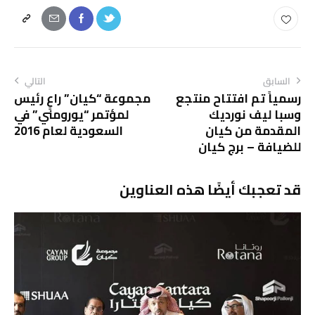
السابق
التالي
رسمياً تم افتتاح منتجع
مجموعة “كيان” راعٍ رئيس
وسبا ليف نورديك
لمؤتمر “يورومني” في
المقدمة من كيان
السعودية لعام 2016
للضيافة – برج كيان
قد تعجبك أيضًا هذه العناوين