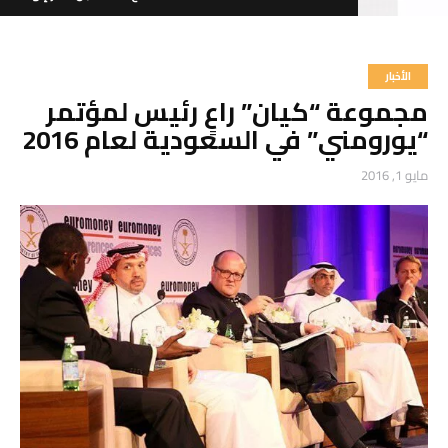
الأخبار
مجموعة “كيان” راعٍ رئيس لمؤتمر
6611 000 92 966+
“يورومني” في السعودية لعام 2016
مايو 1, 2016