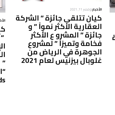
الأخبار
نوفمبر 11, 2021
كيان تتلقى جائزة ” الشركة
الأخ
العقارية الأكثر نمواً ” و
كي
جائزة ” المشرو ع الأكثر
“أ
فخامة وتميزاً ” لمشروع
ال
الجوهرة في الرياض من
ال
غلوبال بيزنيس لعام 2021
ds